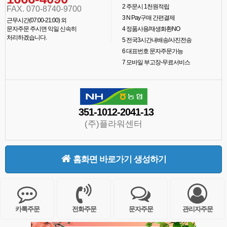
2
주문시 1천원적립
FAX. 070-8740-9700
3
N Pay구매 간편결제
근무시간(07:00-21:00) 외
문자주문 주시면 익일 신속히
4
정품사용/재생화환NO
처리하겠습니다.
5
전국3시간내배송/사진전송
6
대표번호 문자주문가능
7
모바일 부고장-무료서비스
351-1012-2041-13
(주)플라워센터
홈화면 바로가기 생성하기
카톡주문
전화주문
문자주문
관리자주문