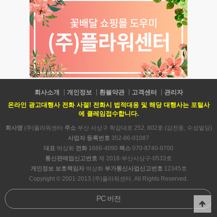
회사소개
개인정보
환불약관
고객센터
관리자
온라인 광고대행사 전화 사절! 전화시 법적대응 및 해당 대행사는 포털사
에 클레임접수합니다.
회사명
(주)플라워센터
주소
부산 사상구 학감대로 252, 802호 (감전동, 수성빌딩)
사업자 등록번호
352-86-01087
대표
박상화
전화
1666-4090
팩스
070-8740-9700
통신판매업신고번호
제 2018-부산사상구-0533호
개인정보 보호책임자
박상화
부가통신사업신고번호
12345호
Copyright © 2001-2013 (주)플라워센터. All Rights Reserved.
PC 버전