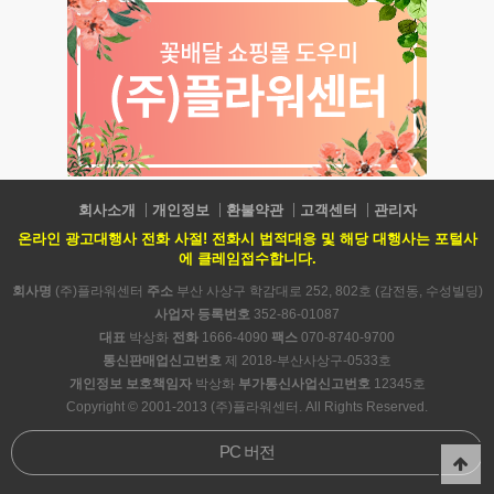
회사소개
개인정보
환불약관
고객센터
관리자
온라인 광고대행사 전화 사절! 전화시 법적대응 및 해당 대행사는 포털사
에 클레임접수합니다.
회사명
(주)플라워센터
주소
부산 사상구 학감대로 252, 802호 (감전동, 수성빌딩)
사업자 등록번호
352-86-01087
대표
박상화
전화
1666-4090
팩스
070-8740-9700
통신판매업신고번호
제 2018-부산사상구-0533호
개인정보 보호책임자
박상화
부가통신사업신고번호
12345호
Copyright © 2001-2013 (주)플라워센터. All Rights Reserved.
PC 버전