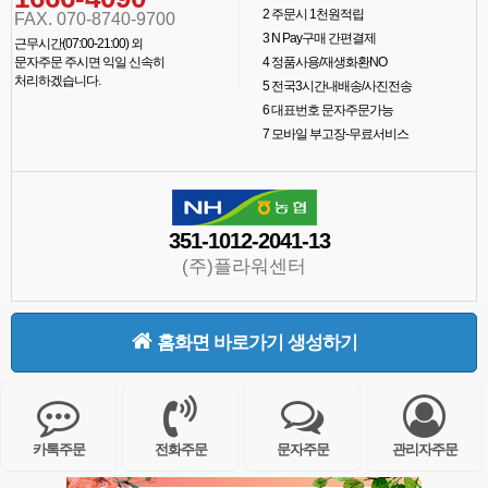
2
주문시 1천원적립
FAX. 070-8740-9700
3
N Pay구매 간편결제
근무시간(07:00-21:00) 외
문자주문 주시면 익일 신속히
4
정품사용/재생화환NO
처리하겠습니다.
5
전국3시간내배송/사진전송
6
대표번호 문자주문가능
7
모바일 부고장-무료서비스
351-1012-2041-13
(주)플라워센터
홈화면 바로가기 생성하기
카톡주문
전화주문
문자주문
관리자주문