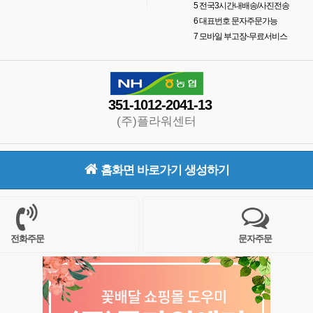
5
전국3시간내배송/사진전송
6
대표번호 문자주문가능
7
모바일 부고장-무료서비스
351-1012-2041-13
(주)플라워센터
홈화면 바로가기 생성하기
전화주문
문자주문