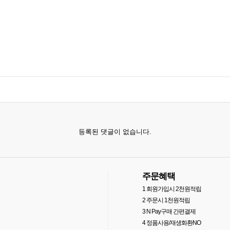
등록된 댓글이 없습니다.
주문혜택
1
회원가입시 2천원적립
2
주문시 1천원적립
3
N Pay구매 간편결제
4
정품사용/재생화환NO