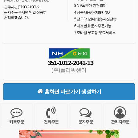
FAX. 070-8740-9700
3
N Pay구매 간편결제
근무시간(07:00-21:00) 외
문자주문 주시면 익일 신속히
4
정품사용/재생화환NO
처리하겠습니다.
5
전국3시간내배송/사진전송
6
대표번호 문자주문가능
7
모바일 부고장-무료서비스
351-1012-2041-13
(주)플라워센터
홈화면 바로가기 생성하기
카톡주문
전화주문
문자주문
관리자주문