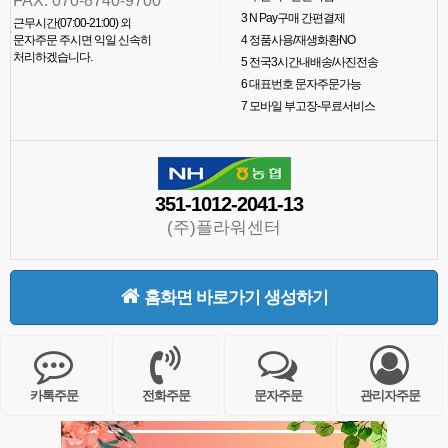
FAX. 070-8740-9700
3
N Pay구매 간편결제
근무시간(07:00-21:00) 외
문자주문 주시면 익일 신속히
4
정품사용/재생화환NO
처리하겠습니다.
5
전국3시간내배송/사진전송
6
대표번호 문자주문가능
7
모바일 부고장-무료서비스
351-1012-2041-13
(주)플라워센터
홈화면 바로가기 생성하기
카톡주문
전화주문
문자주문
관리자주문